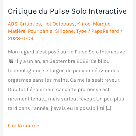
Critique du Pulse Solo Interactive
ABS
,
Critiques
,
Hot Octopuss
,
Kiiroo
,
Marque
,
Matière
,
Pour pénis
,
Silicone
,
Type
/
PapaRenard
/
2023-11-09
Mon regard s’est posé sur le Pulse Solo Interactive
il y a un an, en Septembre 2022. Ce bijou
technologique se targue de pouvoir délivrer des
orgasmes sans les mains. Ca me laissait rêveur.
Dubitatif également car cette promesse est
rarement tenue… mais surtout rêveur. Un peu plus
tard dans l’année, j’avais eu la possibilité […]
Critique
Lire la suite »
du