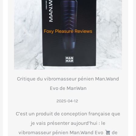
Critique du vibromasseur pénien Man.Wand
Evo de ManWan
2025-04-12
C’est un produit de conception française que
je vais présenter aujourd’hui : le
vibromasseur pénien Man.Wand Evo
de