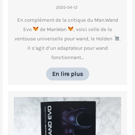
2025-04-12
En complément de la critique du Man.Wand
Evo
de ManWan
, voici celle de la
ventouse universelle pour wand, le Holden
.
Il s’agit d’un adaptateur pour wand
fonctionnant…
En lire plus