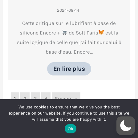
2024-08-14
Cette critique sur le lubrifiant à base de
silicone Encore +
de Soft Paris
est la
suite logique de celle que j’ai fait sur celui à
base d’eau, Encore…
En lire plus
1
2
3
4
Suivant »
We use cookies to ensure that we give you the best
experience on our website. If you continue to use this site we
will assume that you are happy with it.
Ok