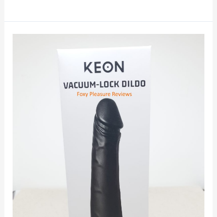
Critique
du
Hundoo