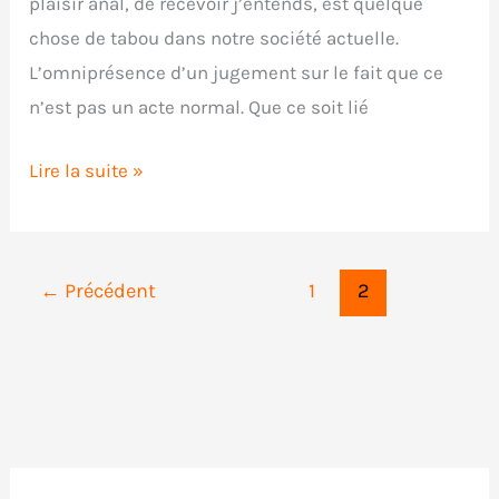
plaisir anal, de recevoir j’entends, est quelque
chose de tabou dans notre société actuelle.
L’omniprésence d’un jugement sur le fait que ce
n’est pas un acte normal. Que ce soit lié
Critique
Lire la suite »
du
Godemichet
à
←
Précédent
1
2
ventouse
de
Kiiroo