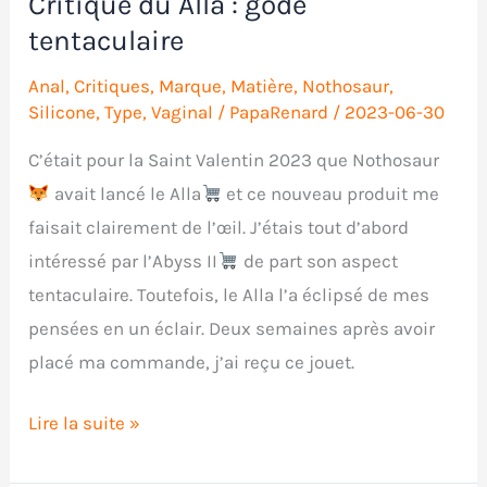
Critique du Alla : gode
tentaculaire
Anal
,
Critiques
,
Marque
,
Matière
,
Nothosaur
,
Silicone
,
Type
,
Vaginal
/
PapaRenard
/
2023-06-30
C’était pour la Saint Valentin 2023 que Nothosaur
avait lancé le Alla
et ce nouveau produit me
faisait clairement de l’œil. J’étais tout d’abord
intéressé par l’Abyss II
de part son aspect
tentaculaire. Toutefois, le Alla l’a éclipsé de mes
pensées en un éclair. Deux semaines après avoir
placé ma commande, j’ai reçu ce jouet.
Critique
Lire la suite »
du