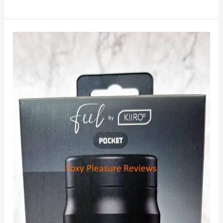
du
Premium
Tenga
Original
Vacuum
Cup