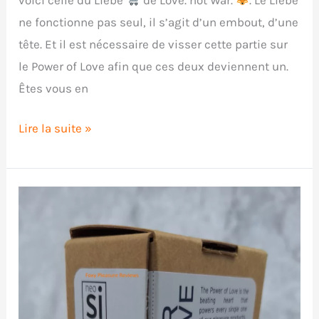
ne fonctionne pas seul, il s’agit d’un embout, d’une
tête. Et il est nécessaire de visser cette partie sur
le Power of Love afin que ces deux deviennent un.
Êtes vous en
Critique
Lire la suite »
du
Liebe
de
Love.
Not
War.