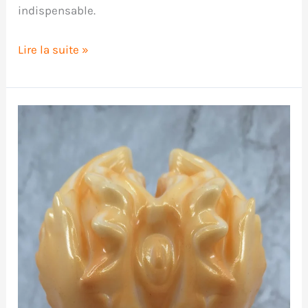
indispensable.
Critique
Lire la suite »
du
Power
of
Love
de
Love.
Not
War.