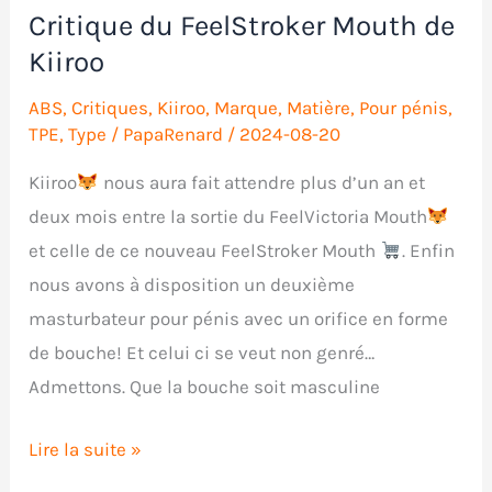
Critique du FeelStroker Mouth de
Kiiroo
ABS
,
Critiques
,
Kiiroo
,
Marque
,
Matière
,
Pour pénis
,
TPE
,
Type
/
PapaRenard
/
2024-08-20
Kiiroo
nous aura fait attendre plus d’un an et
deux mois entre la sortie du FeelVictoria Mouth
et celle de ce nouveau FeelStroker Mouth
. Enfin
nous avons à disposition un deuxième
masturbateur pour pénis avec un orifice en forme
de bouche! Et celui ci se veut non genré…
Admettons. Que la bouche soit masculine
Critique
Lire la suite »
du