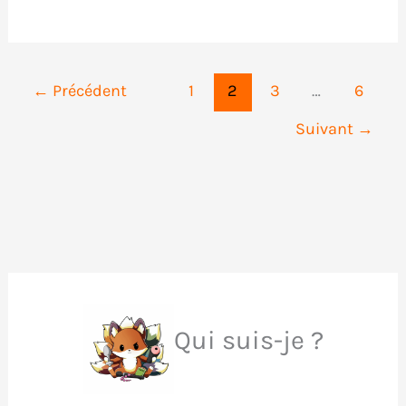
des
Wonder
Eggs
←
Précédent
1
2
3
…
6
de
Suivant
→
Tenga
Qui suis-je ?