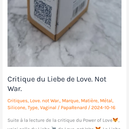
Critique du Liebe de Love. Not
War.
Critiques
,
Love. not War.
,
Marque
,
Matière
,
Métal
,
Silicone
,
Type
,
Vaginal
/
PapaRenard
/
2024-10-16
Suite à la lecture de la critique du Power of Love
,
voici celle du Liebe
de Love. not War.
. Le Liebe