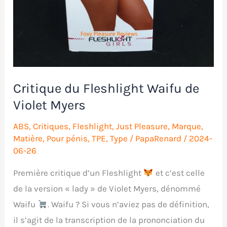
Critique du Fleshlight Waifu de
Violet Myers
ABS
,
Critiques
,
Fleshlight
,
Just Pleasure
,
Marque
,
Matière
,
Pour pénis
,
TPE
,
Type
/
PapaRenard
/
2024-
06-26
Première critique d’un Fleshlight
et c’est celle
de la version « lady » de Violet Myers, dénommé
Waifu
. Waifu ? Si vous n’aviez pas de définition,
il s’agit de la transcription de la prononciation du