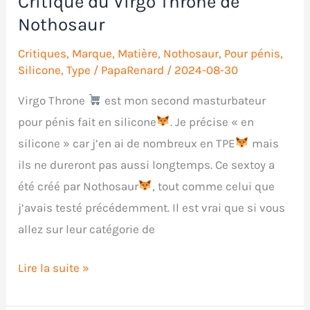
Critique du Virgo Throne de
Nothosaur
Critiques
,
Marque
,
Matière
,
Nothosaur
,
Pour pénis
,
Silicone
,
Type
/
PapaRenard
/
2024-08-30
Virgo Throne
est mon second masturbateur
pour pénis fait en silicone
. Je précise « en
silicone » car j’en ai de nombreux en TPE
mais
ils ne dureront pas aussi longtemps. Ce sextoy a
été créé par Nothosaur
, tout comme celui que
j’avais testé précédemment. Il est vrai que si vous
allez sur leur catégorie de
Critique
Lire la suite »
du