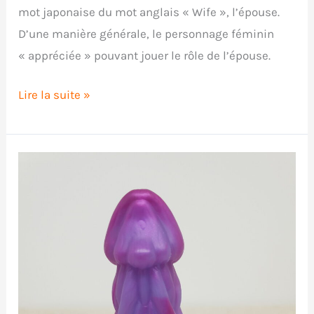
mot japonaise du mot anglais « Wife », l’épouse.
D’une manière générale, le personnage féminin
« appréciée » pouvant jouer le rôle de l’épouse.
Critique
Lire la suite »
du
Fleshlight
Waifu
de
Violet
Myers