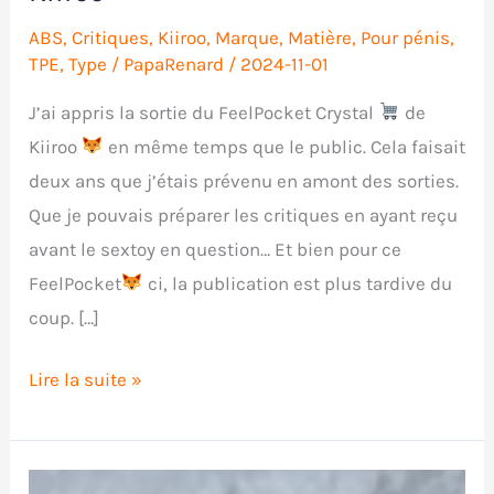
ABS
,
Critiques
,
Kiiroo
,
Marque
,
Matière
,
Pour pénis
,
TPE
,
Type
/
PapaRenard
/
2024-11-01
J’ai appris la sortie du FeelPocket Crystal
de
Kiiroo
en même temps que le public. Cela faisait
deux ans que j’étais prévenu en amont des sorties.
Que je pouvais préparer les critiques en ayant reçu
avant le sextoy en question… Et bien pour ce
FeelPocket
ci, la publication est plus tardive du
coup. […]
Critique
Lire la suite »
du
FeelPocket
Crystal