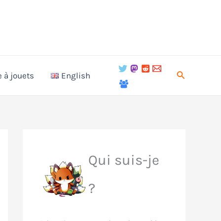
Recherche
e à jouets
English
Qui suis-je
?