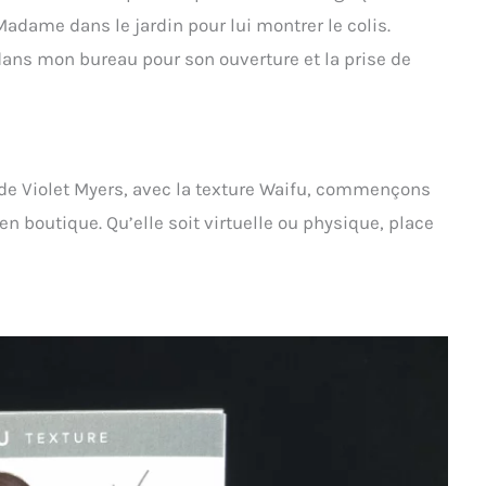
 Madame dans le jardin pour lui montrer le colis.
ans mon bureau pour son ouverture et la prise de
t de Violet Myers, avec la texture Waifu, commençons
n boutique. Qu’elle soit virtuelle ou physique, place