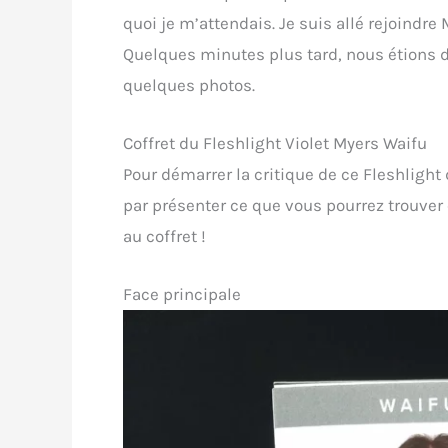
quoi je m’attendais. Je suis allé rejoindre
Quelques minutes plus tard, nous étions d
quelques photos.
Coffret du Fleshlight Violet Myers Waifu
Pour démarrer la critique de ce Fleshligh
par présenter ce que vous pourrez trouver e
au coffret !
Face principale