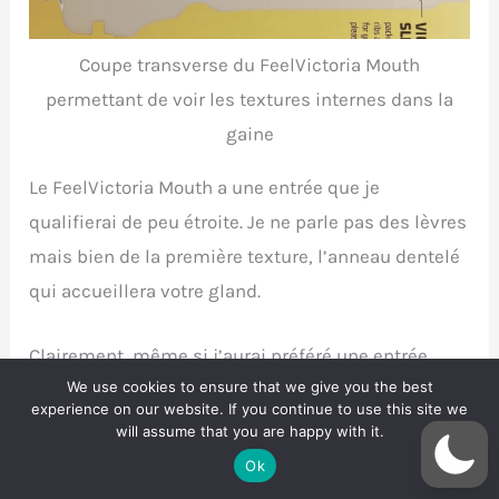
Coupe transverse du FeelVictoria Mouth
permettant de voir les textures internes dans la
gaine
Le FeelVictoria Mouth a une entrée que je
qualifierai de peu étroite. Je ne parle pas des lèvres
mais bien de la première texture, l’anneau dentelé
qui accueillera votre gland.
Clairement, même si j’aurai préféré une entrée
We use cookies to ensure that we give you the best
plus étroite, le fait d’avoir cette dentelle pour
experience on our website. If you continue to use this site we
première texture ira vraiment stimuler dès le
will assume that you are happy with it.
départ votre membre. La texture suivante apporte
Ok
un peu de relief mais ne m’apporte que peu de