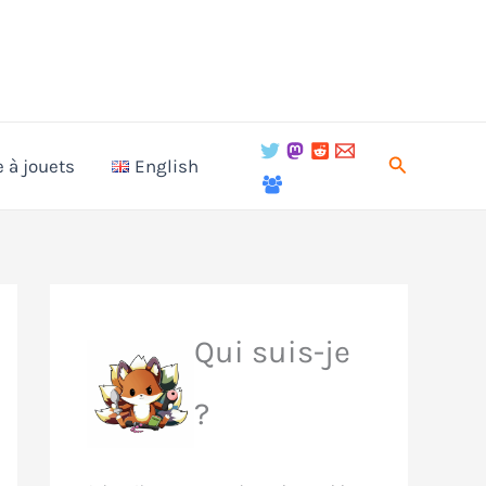
Recherche
e à jouets
English
Qui suis-je
?