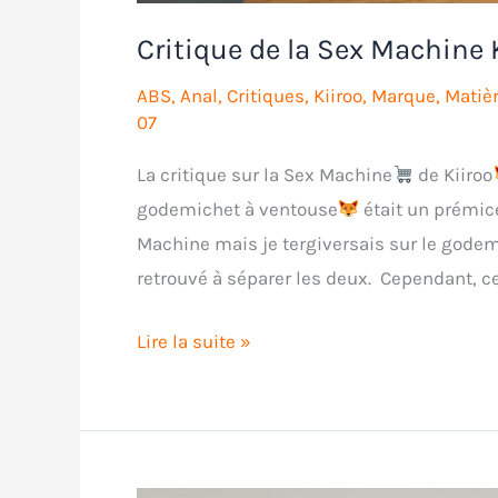
Critique de la Sex Machine 
ABS
,
Anal
,
Critiques
,
Kiiroo
,
Marque
,
Matiè
07
La critique sur la Sex Machine
de Kiiroo
godemichet à ventouse
était un prémice
Machine mais je tergiversais sur le godemic
retrouvé à séparer les deux. Cependant, cet
Critique
Lire la suite »
de
la
Sex
Machine