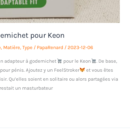
odemichet pour Keon
e
,
Matière
,
Type
/
PapaRenard
/
2023-12-06
un adapteur à godemichet
pour le Keon
. De base,
our pénis. Ajoutez y un FeelStroker
et vous êtes
r. Qu’elles soient en solitaire ou alors partagées via
 restait un masturbateur