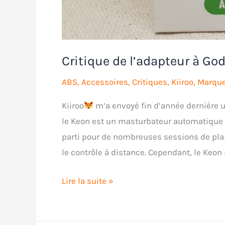
Critique de l’adapteur à G
ABS
,
Accessoires
,
Critiques
,
Kiiroo
,
Marqu
Kiiroo
m’a envoyé fin d’année dernière 
le Keon est un masturbateur automatique p
parti pour de nombreuses sessions de plaisi
le contrôle à distance. Cependant, le Keon
Critique
Lire la suite »
de
l’adapteur