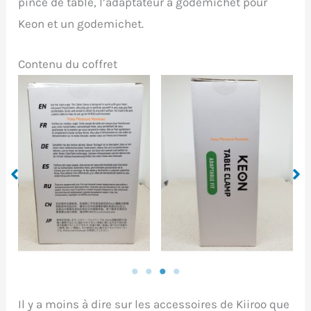
pince de table, l’adaptateur à godemichet pour
Keon et un godemichet.
Contenu du coffret
Left side of the box
(but I could tell you
Front side of the box
that it’s the right as
it’s the same)
Il y a moins à dire sur les accessoires de Kiiroo que