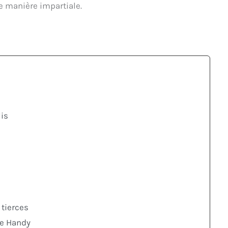
e manière impartiale.
is
 tierces
he Handy