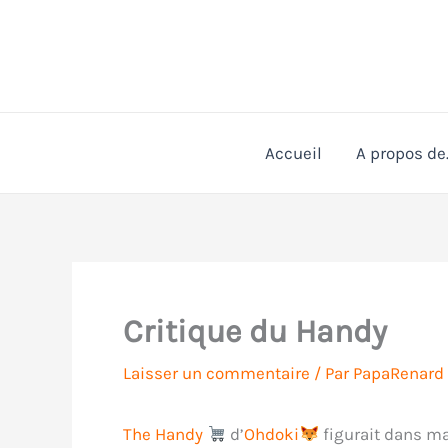
Aller
au
contenu
Accueil
A propos de
Critique du Handy
Laisser un commentaire
/ Par
PapaRenard
The Handy
d’
Ohdoki
figurait dans ma