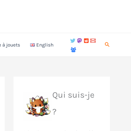
Recherche
e à jouets
English
Qui suis-je
?