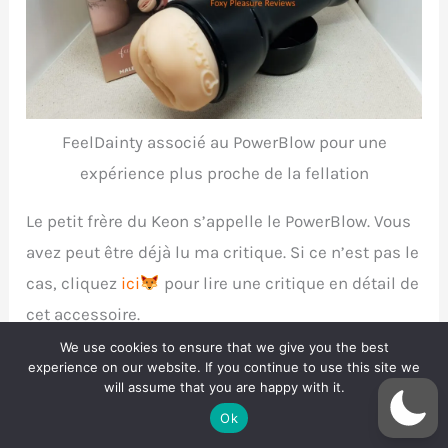
FeelDainty associé au PowerBlow pour une
expérience plus proche de la fellation
Le petit frère du Keon s’appelle le PowerBlow. Vous
avez peut être déjà lu ma critique. Si ce n’est pas le
cas, cliquez
ici
pour lire une critique en détail de
cet accessoire.
We use cookies to ensure that we give you the best
experience on our website. If you continue to use this site we
Il s’agit d’un petit appareil qui se visse à la place
will assume that you are happy with it.
du capuchon de succion et qui ira créer un vide
Ok
d’air dans la gaine en TPE. Si vous souhaitez mimer