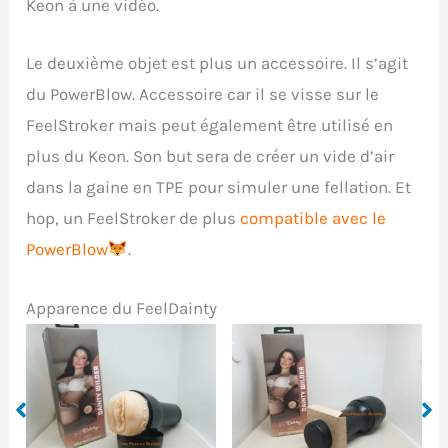
Keon à une vidéo.
Le deuxième objet est plus un accessoire. Il s’agit
du PowerBlow. Accessoire car il se visse sur le
FeelStroker mais peut également être utilisé en
plus du Keon. Son but sera de créer un vide d’air
dans la gaine en TPE pour simuler une fellation. Et
hop, un FeelStroker de plus
compatible avec le
PowerBlow
.
Apparence du FeelDainty
n
FeelDainty en dehors
FeelDainty comparé à
de sa boite
une lampe torché