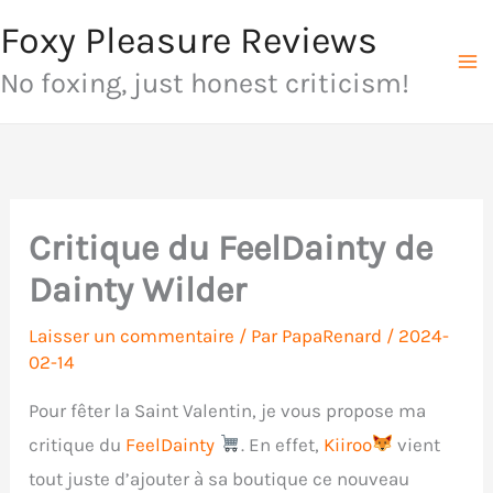
Aller
Foxy Pleasure Reviews
au
No foxing, just honest criticism!
contenu
Critique du FeelDainty de
Dainty Wilder
Laisser un commentaire
/ Par
PapaRenard
/
2024-
02-14
Pour fêter la Saint Valentin, je vous propose ma
critique du
FeelDainty
. En effet,
Kiiroo
vient
tout juste d’ajouter à sa boutique ce nouveau