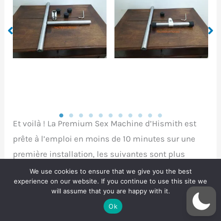
Installer la patte
Préparer les pièces
d’assemblage ainsi
pour un pied
que les embouts
Et voilà ! La Premium Sex Machine d’Hismith est
prête à l’emploi en moins de 10 minutes sur une
première installation, les suivantes sont plus
rapides !
We use cookies to ensure that we give you the best
experience on our website. If you continue to use this site we
will assume that you are happy with it.
KlicLok
Ok
Un petit mot sur ce système breveté de clipsage. Il